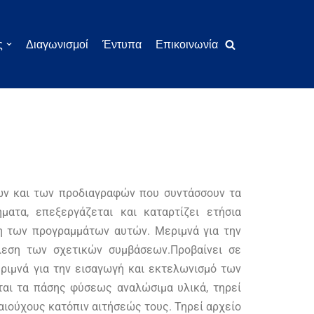
ς
Διαγωνισμοί
Έντυπα
Επικοινωνία
ών και των προδιαγραφών που συντάσσουν τα
ατα, επεξεργάζεται και καταρτίζει ετήσια
ση των προγραμμάτων αυτών. Μεριμνά για την
λεση των σχετικών συμβάσεων.Προβαίνει σε
ριμνά για την εισαγωγή και εκτελωνισμό των
ται τα πάσης φύσεως αναλώσιμα υλικά, τηρεί
αιούχους κατόπιν αιτήσεώς τους. Τηρεί αρχείο