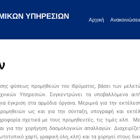
ΜΙΚΩΝ ΥΠΗΡΕΣΙΩΝ
Αρχική
Ανακοινώσει
ν
σης φύσεως προμηθειών του Ιδρύματος, βάσει των μελετ
χνικών Υπηρεσιών. Συγκεντρώνει τα υποβαλλόμενα αιτήμ
ια έγκριση στα αρμόδια όργανα. Μεριμνά για την εκτέλε
προμηθειών ως και για την σύνταξη, υπογραφή και εκτέ
ηροφορία σχετικά με τους προμηθευτές, τις τιμές κλπ. Με
αι για την χορήγηση δασμολογικών απαλλαγών. Διαχειρίζε
τοτυπικό χαρτί, γραφική ύλη, κλπ) και τα χορηγεί στους δικ