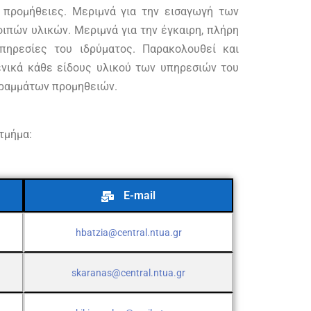
 προμήθειες. Μεριμνά για την εισαγωγή των
ιπών υλικών. Μεριμνά για την έγκαιρη, πλήρη
πηρεσίες του ιδρύματος. Παρακολουθεί και
ενικά κάθε είδους υλικού των υπηρεσιών του
ογραμμάτων προμηθειών.
τμήμα:
E-mail
hbatzia@central.ntua.gr
skaranas@central.ntua.gr