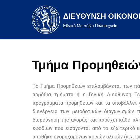
ΔΙΕΥΘΥΝΣΗ ΟΙΚΟΝΟ
Μεταπηδήστε
στο
Eθνικό Μετσόβιο Πολυτεχνείο
περιεχόμενο
Τμήμα Προμηθειώ
Tο Τμήμα Προμηθειών επιλαμβάνεται των πά
αρμόδια τμήματα ή η Γενική Διεύθυνση Τε
προγράμματα προμηθειών και τα υποβάλλει γ
διενέργεια των μειοδοτικών διαγωνισμών 
διερεύνηση της αγοράς και παρέχει κάθε πλ
εφοδίων που εισάγονται από το εξωτερικό κ
αποθήκη αγοραζομένων κοινών υλικών (π.χ. φω