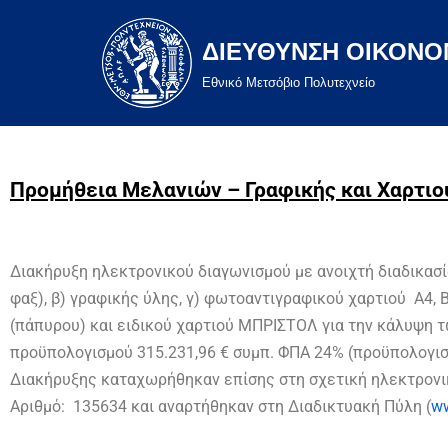
ΔΙΕΥΘΥΝΣΗ ΟΙΚΟΝΟ
Μεταπηδήστε
στο
Eθνικό Μετσόβιο Πολυτεχνείο
περιεχόμενο
Προμήθεια Μελανιών – Γραφικής και Χαρτιο
Διακήρυξη ηλεκτρονικού διαγωνισμού με ανοιχτή διαδικασ
φαξ), β) γραφικής ύλης, γ) φωτοαντιγραφικού χαρτιού Α4, Β4
(πάπυρου) και ειδικού χαρτιού ΜΠΡΙΣΤΟΛ για την κάλυψη 
προϋπολογισμού 315.231,96 € συμπ. ΦΠΑ 24% (προϋπολογισμ
Διακήρυξης καταχωρήθηκαν επίσης στη σχετική ηλεκτρονικ
Αριθμό: 135634 και αναρτήθηκαν στη Διαδικτυακή Πύλη (
ww