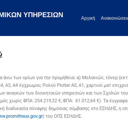
ΜΙΚΩΝ ΥΠΗΡΕΣΙΩΝ
Αρχική
Ανακοινώσει
ύ
ία άνω των ορίων για την προμήθεια: α) Μελανιών, τόνερ (
, Α3, Α4 έγχρωμου, Ρολού Plotter A0, A1, χαρτιού ματ επιχρι
των αναγκών των διοικητικών υπηρεσιών και των Σχολών του
ός χωρίς ΦΠΑ: 254.219,32 €, ΦΠΑ: 61.012,64 €). Τα έγγραφ
ή διαδικασία σύναψης δημόσιας σύμβασης στο ΕΣΗΔΗΣ, η οπ
w.promitheus.gov.gr
) του ΟΠΣ ΕΣΗΔΗΣ.