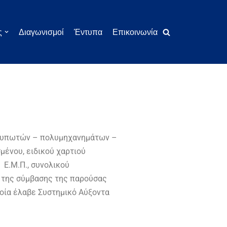
ς
Διαγωνισμοί
Έντυπα
Επικοινωνία
εκτυπωτών – πολυμηχανημάτων –
σμένου, ειδικού χαρτιού
 Ε.Μ.Π., συνολικού
α της σύμβασης της παρούσας
οία έλαβε Συστημικό Αύξοντα